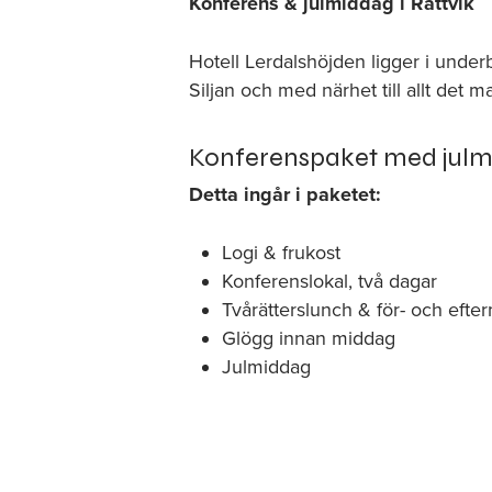
Konferens & julmiddag i Rättvik
Hotell Lerdalshöjden ligger i under
Siljan och med närhet till allt det m
Konferenspaket med julm
Detta ingår i paketet:
Logi & frukost
Konferenslokal, två dagar
Tvårätterslunch & för- och efte
Glögg innan middag
Julmiddag
Hotell Lerdalshöjden har lång erfa
såväl det lilla som det stora sällska
kickoffer, föreläsningar, styrelse