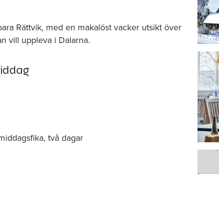
bara Rättvik, med en makalöst vacker utsikt över
an vill uppleva i Dalarna.
iddag
rmiddagsfika, två dagar
renhet av att anordna konferenser och möten för
pet. Hotellet har lokaler som passar utmärkt för
möten och andra sammankomster. Här får du och