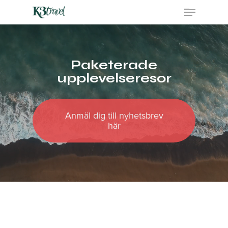
Skip
Menu
to
main
content
Paketerade
upplevelseresor
Anmäl dig till nyhetsbrev
här