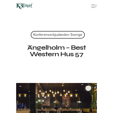
Skip
Menu
to
main
content
Konferenserbjudanden Sverige
Ängelholm – Best
Western Hus 57