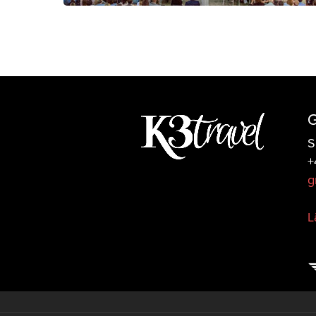
G
S
+
g
L