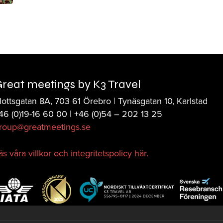
reat meetings by K3 Travel
lottsgatan 8A, 703 61 Örebro | Tynäsgatan 10, Karlstad
46 (0)19-16 60 00 | +46 (0)
54 – 202 13 25
roup@greatmeetings.se
äs våra villkor och integritetspolicy här.