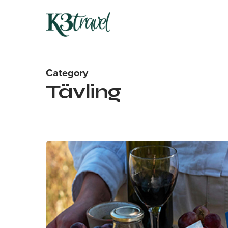
Skip
to
main
content
Category
Tävling