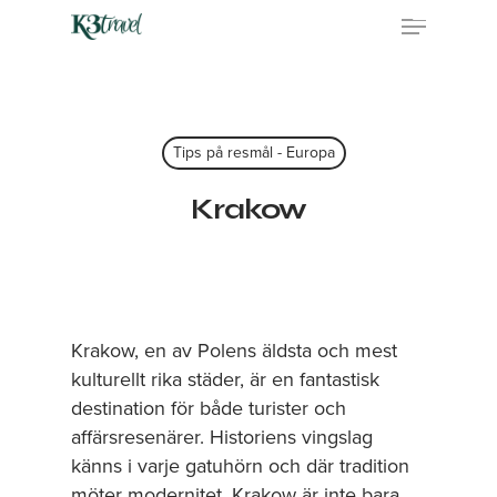
Skip
Menu
to
main
content
Tips på resmål - Europa
Krakow
Krakow, en av Polens äldsta och mest
kulturellt rika städer, är en fantastisk
destination för både turister och
affärsresenärer. Historiens vingslag
känns i varje gatuhörn och där tradition
möter modernitet. Krakow är inte bara