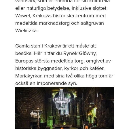
världsarv, som är erkända för sin kulturella
eller naturliga betydelse, inklusive slottet
Wawel, Krakows historiska centrum med
medeltida marknadstorg och saltgruvan
Wieliczka.
Gamla stan i Krakow är ett måste att
besöka. Här hittar du Rynek Główny,
Europas största medeltida torg, omgivet av
historiska byggnader, kyrkor och kaféer.
Mariakyrkan med sina två olika höga torn är
också en imponerande syn.