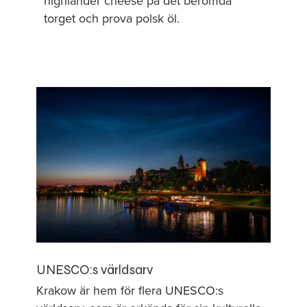
highlander cheese på det berömda
torget och prova polsk öl.
UNESCO:s världsarv
Krakow är hem för flera UNESCO:s